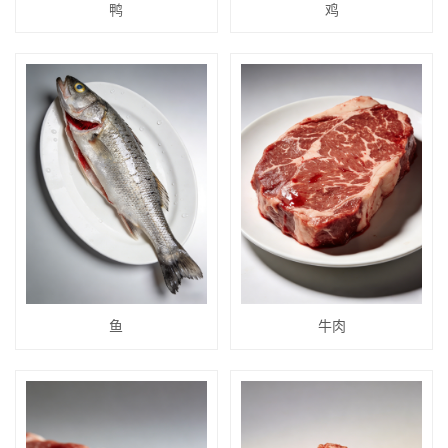
鸭
鸡
鱼
牛肉